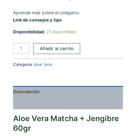
Aprende más sobre el colágeno:
Link de consejos y tips
Disponibilidad:
21 disponibles
Aloe
Añadir al carrito
Vera
Matcha
Categoría:
Aloe Vera
+
Jengibre
60gr
cantidad
Descripción
Valoraciones (0)
Aloe Vera Matcha + Jengibre
60gr