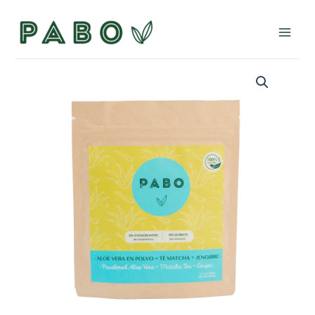
Ir
al
Main
contenido
Men