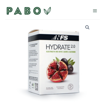
Ir
al
Main
contenido
Men