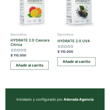
Electrolitos
Electrolitos
HYDRATE 2.0 Cascara
HYDRATE 2.0 UVA
Cítrica
Valorado
$
110.000
con
Valorado
$
110.000
0
con
de
0
Añadir al carrito
5
de
Añadir al carrito
5
Instalado y configurado por
Adorada Agencia