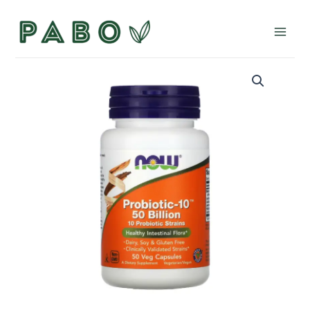
Ir
al
Main
contenido
Men