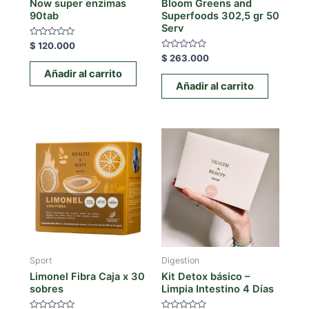
Now super enzimas
Bloom Greens and
90tab
Superfoods 302,5 gr 50
Serv
Valorado
$
120.000
con
Valorado
$
263.000
0
con
de
Añadir al carrito
0
5
de
Añadir al carrito
5
Sport
Digestion
Limonel Fibra Caja x 30
Kit Detox básico –
sobres
Limpia Intestino 4 Días