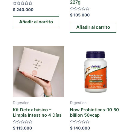
227g
Valorado
$
240.000
con
Valorado
$
105.000
0
con
de
Añadir al carrito
0
5
de
Añadir al carrito
5
Digestion
Digestion
Kit Detox básico –
Now Probioticos-10 50
Limpia Intestino 4 Días
billion 50vcap
Valorado
Valorado
$
113.000
$
140.000
con
con