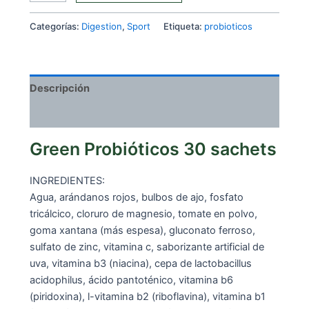
Probióticos
30
Categorías:
Digestion
,
Sport
Etiqueta:
probioticos
sachets
cantidad
Descripción
Valoraciones (0)
Green Probióticos 30 sachets
INGREDIENTES:
Agua, arándanos rojos, bulbos de ajo, fosfato
tricálcico, cloruro de magnesio, tomate en polvo,
goma xantana (más espesa), gluconato ferroso,
sulfato de zinc, vitamina c, saborizante artificial de
uva, vitamina b3 (niacina), cepa de lactobacillus
acidophilus, ácido pantoténico, vitamina b6
(piridoxina), l-vitamina b2 (riboflavina), vitamina b1