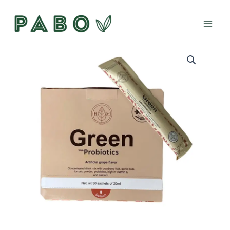
Ir
al
Main
contenido
Men